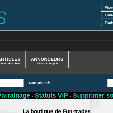
Pixos
Trade
Trade
ARTICLES
ANNONCEURS
cheter des pixos
Passer votre pub
Code sécurité:
Parrainage
Statuts VIP
Supprimer s
-
-
La boutique de Fun-trades