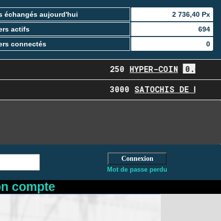
 échangés aujourd'hui
2 736,40 Px
rs actifs
694
rs connectés
0
250
HYPER-COIN
0.64Px
0
3000
SATOCHIS DE BNB
0.
Mot de passe perdu
on compte