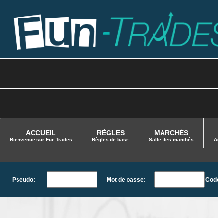
ACCUEIL
RÈGLES
MARCHÉS
Bienvenue sur Fun Trades
Règles de base
Salle des marchés
A
Pseudo:
Mot de passe:
Code