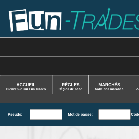
ACCUEIL
RÈGLES
MARCHÉS
Bienvenue sur Fun Trades
Règles de base
Salle des marchés
A
Pseudo:
Mot de passe:
Code